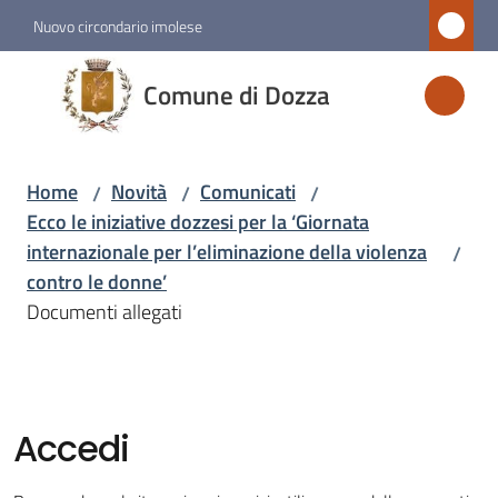
Vai al contenuto
Vai alla navigazione
Vai al footer
Nuovo circondario imolese
Comune
Comune di Dozza
di
Dozza
Home
Novità
Comunicati
/
/
/
Ecco le iniziative dozzesi per la ‘Giornata
Amministrazione
internazionale per l’eliminazione della violenza
/
contro le donne’
Novità
Documenti allegati
Menu selezionato
Servizi
Accedi
Vivere
Dozza