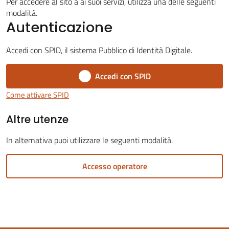
Per accedere al sito a ai suoi servizi, utilizza una delle seguenti
modalità.
Autenticazione
Accedi con SPID, il sistema Pubblico di Identità Digitale.
Servizi
Accedi con SPID
on-
line
Come attivare SPID
Altre utenze
Tutti
gli
In alternativa puoi utilizzare le seguenti modalità.
argomenti
Accesso operatore
Seguici
su