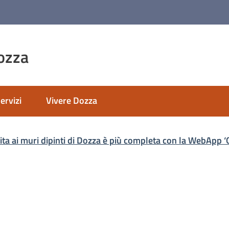
ozza
ervizi
Vivere Dozza
nato
sita ai muri dipinti di Dozza è più completa con la WebApp ‘