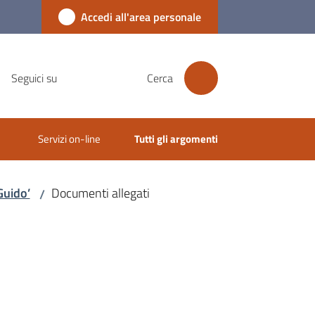
Accedi all'area personale
Seguici su
Cerca
Servizi on-line
Tutti gli argomenti
Guido’
Documenti allegati
/