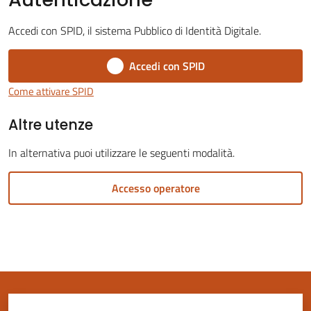
Accedi con SPID, il sistema Pubblico di Identità Digitale.
Accedi con SPID
Servizi
Come attivare SPID
on-
Altre utenze
line
In alternativa puoi utilizzare le seguenti modalità.
Tutti
gli
Accesso operatore
argomenti
Seguici
su