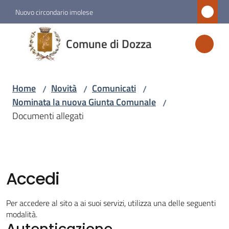
Vai al contenuto
Vai alla navigazione
Vai al footer
Nuovo circondario imolese
Comune
Comune di Dozza
di
Dozza
Home
Novità
Comunicati
/
/
/
Nominata la nuova Giunta Comunale
/
Amministrazione
Documenti allegati
Novità
Menu selezionato
Accedi
Servizi
Per accedere al sito a ai suoi servizi, utilizza una delle seguenti
Vivere
modalità.
Autenticazione
Dozza