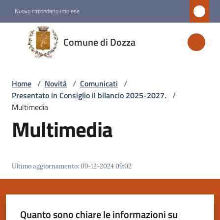
Vai al contenuto
Vai alla navigazione
Vai al footer
Nuovo circondario imolese
Comune
Comune di Dozza
di
Dozza
Home
/
Novità
/
Comunicati
/
Presentato in Consiglio il bilancio 2025-2027.
/
Amministrazione
Multimedia
Multimedia
Novità
Menu selezionato
Ultimo aggiornamento
:
09-12-2024 09:02
Servizi
Vivere
Dozza
Quanto sono chiare le informazioni su