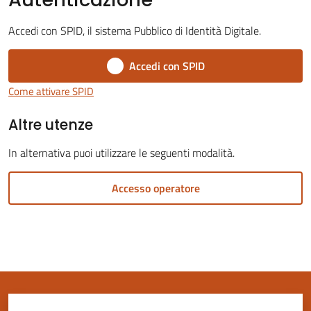
Accedi con SPID, il sistema Pubblico di Identità Digitale.
Accedi con SPID
Servizi
Come attivare SPID
on-
Altre utenze
line
In alternativa puoi utilizzare le seguenti modalità.
Tutti
gli
Accesso operatore
argomenti
Seguici
su