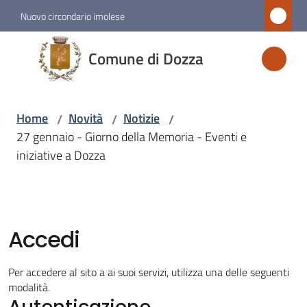
Vai al contenuto
Vai alla navigazione
Vai al footer
Nuovo circondario imolese
Comune
Comune di Dozza
di
Dozza
Home
Novità
Notizie
/
/
/
27 gennaio - Giorno della Memoria - Eventi e
Amministrazione
iniziative a Dozza
Novità
Menu selezionato
Accedi
Servizi
Per accedere al sito a ai suoi servizi, utilizza una delle seguenti
Vivere
modalità.
Autenticazione
Dozza