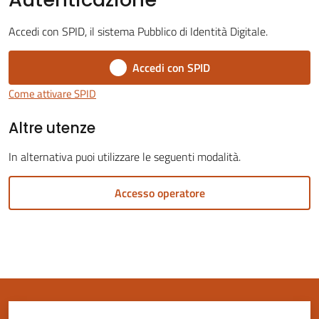
Accedi con SPID, il sistema Pubblico di Identità Digitale.
Accedi con SPID
Servizi
Come attivare SPID
on-
Altre utenze
line
In alternativa puoi utilizzare le seguenti modalità.
Tutti
gli
Accesso operatore
argomenti
Seguici
su