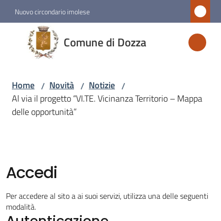
Vai al contenuto
Vai alla navigazione
Vai al footer
Nuovo circondario imolese
Comune
Comune di Dozza
di
Dozza
Home
Novità
Notizie
/
/
/
Al via il progetto “VI.TE. Vicinanza Territorio – Mappa
Amministrazione
delle opportunità”
Novità
Menu selezionato
Accedi
Servizi
Per accedere al sito a ai suoi servizi, utilizza una delle seguenti
Vivere
modalità.
Autenticazione
Dozza