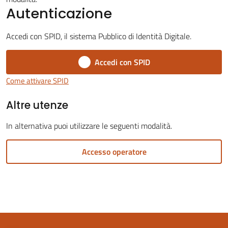
Autenticazione
Accedi con SPID, il sistema Pubblico di Identità Digitale.
Accedi con SPID
Servizi
on-
Come attivare SPID
line
Altre utenze
Tutti
In alternativa puoi utilizzare le seguenti modalità.
gli
argomenti
Accesso operatore
Seguici
su