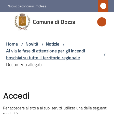
Vai al contenuto
Vai alla navigazione
Vai al footer
Nuovo circondario imolese
Comune
Comune di Dozza
di
Dozza
Home
Novità
Notizie
/
/
/
Al via la fase di attenzione per gli incendi
/
Amministrazione
boschivi su tutto il territorio regionale
Documenti allegati
Novità
Menu selezionato
Servizi
Accedi
Vivere
Per accedere al sito a ai suoi servizi, utilizza una delle seguenti
Dozza
modalità.