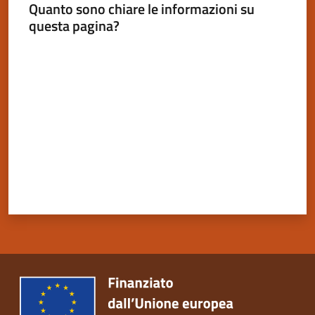
Quanto sono chiare le informazioni su
questa pagina?
Valuta da 1 a 5 stelle
Servizi
on-
line
Tutti
gli
argomenti
Seguici
su