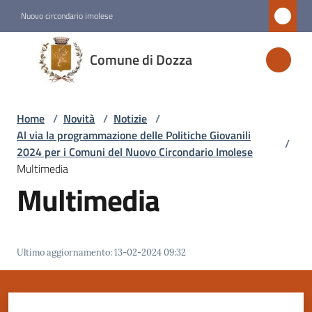
Vai al contenuto
Vai alla navigazione
Vai al footer
Nuovo circondario imolese
Comune
Comune di Dozza
di
Dozza
Home
/
Novità
/
Notizie
/
Al via la programmazione delle Politiche Giovanili
/
Amministrazione
2024 per i Comuni del Nuovo Circondario Imolese
Multimedia
Multimedia
Novità
Menu selezionato
Servizi
Ultimo aggiornamento
:
13-02-2024 09:32
Vivere
Dozza