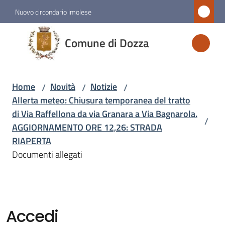
Vai al contenuto
Vai alla navigazione
Vai al footer
Nuovo circondario imolese
Comune
Comune di Dozza
di
Dozza
Home
Novità
Notizie
/
/
/
Allerta meteo: Chiusura temporanea del tratto
Amministrazione
di Via Raffellona da via Granara a Via Bagnarola.
/
AGGIORNAMENTO ORE 12,26: STRADA
Novità
RIAPERTA
Menu selezionato
Documenti allegati
Servizi
Vivere
Accedi
Dozza