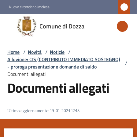
Vai al contenuto
Vai alla navigazione
Vai al footer
Nuovo circondario imolese
Comune
Comune di Dozza
di
Dozza
Home
/
Novità
/
Notizie
/
Alluvione: CIS (CONTRIBUTO IMMEDIATO SOSTEGNO)
/
Amministrazione
- proroga presentazione domande di saldo
Documenti allegati
Documenti allegati
Novità
Menu selezionato
Servizi
Ultimo aggiornamento
:
19-01-2024 12:18
Vivere
Dozza