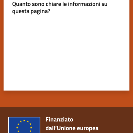
Quanto sono chiare le informazioni su
questa pagina?
Valuta da 1 a 5 stelle
Servizi
on-
line
Tutti
gli
argomenti
Seguici
su