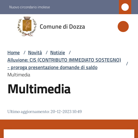
Vai al contenuto
Vai alla navigazione
Vai al footer
Nuovo circondario imolese
Comune
Comune di Dozza
di
Dozza
Home
/
Novità
/
Notizie
/
Alluvione: CIS (CONTRIBUTO IMMEDIATO SOSTEGNO)
/
Amministrazione
- proroga presentazione domande di saldo
Multimedia
Multimedia
Novità
Menu selezionato
Servizi
Ultimo aggiornamento
:
20-12-2023 10:49
Vivere
Dozza