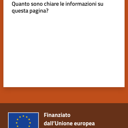
Quanto sono chiare le informazioni su
questa pagina?
Valuta da 1 a 5 stelle
Servizi
on-
line
Tutti
gli
argomenti
Seguici
su