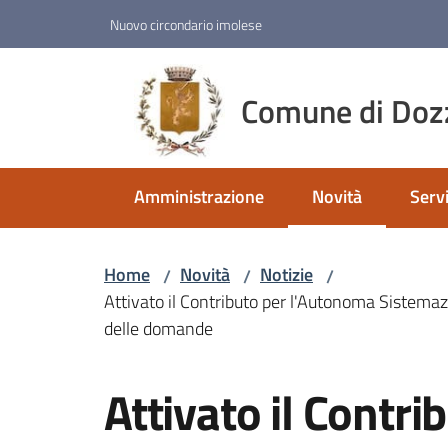
Vai al contenuto
Vai alla navigazione
Vai al footer
Nuovo circondario imolese
Comune di Doz
Amministrazione
Novità
Servi
Menu selezionato
Home
Novità
Notizie
/
/
/
Attivato il Contributo per l'Autonoma Sistemaz
delle domande
Salta al contenuto
Attivato il Contr