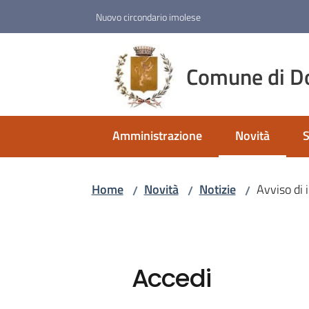
Vai al contenuto
Vai alla navigazione
Vai al footer
Nuovo circondario imolese
Comune di D
Amministrazione
Novità
S
Menu selezio
Home
Novità
Notizie
Avviso di 
/
/
/
Accedi