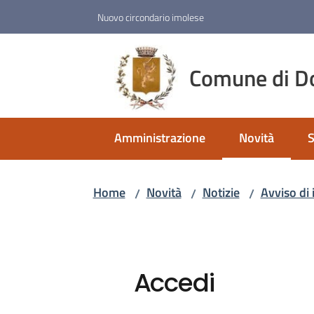
Vai al contenuto
Vai alla navigazione
Vai al footer
Nuovo circondario imolese
Comune di D
Amministrazione
Novità
S
Menu selezio
Home
Novità
Notizie
Avviso di 
/
/
/
Accedi