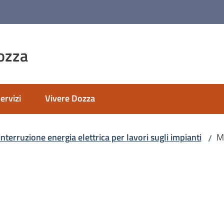
ozza
ervizi
Vivere Dozza
nato
interruzione energia elettrica per lavori sugli impianti
M
/