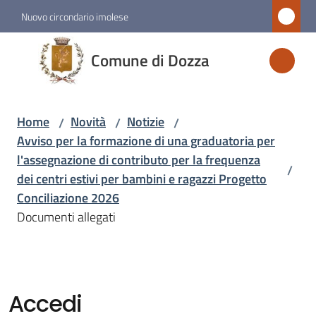
Vai al contenuto
Vai alla navigazione
Vai al footer
Nuovo circondario imolese
Comune
Comune di Dozza
di
Dozza
Home
Novità
Notizie
/
/
/
Avviso per la formazione di una graduatoria per
Amministrazione
l'assegnazione di contributo per la frequenza
/
dei centri estivi per bambini e ragazzi Progetto
Novità
Conciliazione 2026
Menu selezionato
Documenti allegati
Servizi
Vivere
Accedi
Dozza