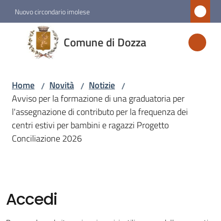
Vai al contenuto
Vai alla navigazione
Vai al footer
Nuovo circondario imolese
Comune
Comune di Dozza
di
Dozza
Home
Novità
Notizie
/
/
/
Avviso per la formazione di una graduatoria per
Amministrazione
l'assegnazione di contributo per la frequenza dei
centri estivi per bambini e ragazzi Progetto
Novità
Conciliazione 2026
Menu selezionato
Servizi
Accedi
Vivere
Dozza