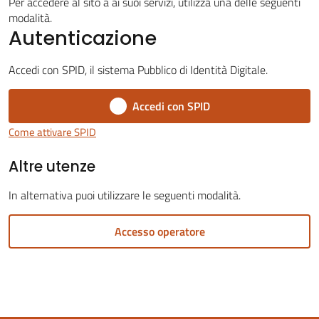
Per accedere al sito a ai suoi servizi, utilizza una delle seguenti
modalità.
Autenticazione
Accedi con SPID, il sistema Pubblico di Identità Digitale.
Servizi
Accedi con SPID
on-
line
Come attivare SPID
Altre utenze
Tutti
gli
In alternativa puoi utilizzare le seguenti modalità.
argomenti
Accesso operatore
Seguici
su