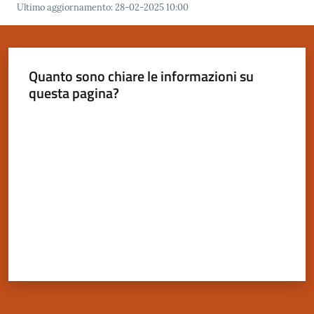
Ultimo aggiornamento
:
28-02-2025 10:00
Quanto sono chiare le informazioni su
Servizi
questa pagina?
on-
line
Valuta da 1 a 5 stelle
Tutti
gli
argomenti
Seguici
su