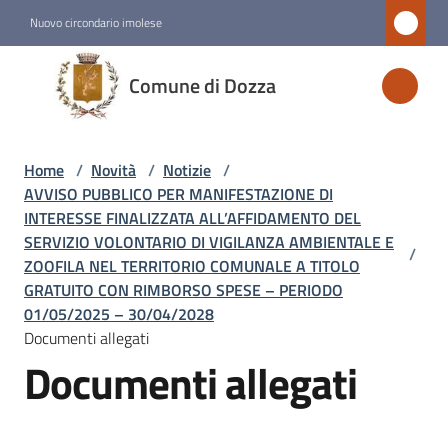
Vai al contenuto
Vai alla navigazione
Vai al footer
Nuovo circondario imolese
Comune
Comune di Dozza
di
Dozza
Home
/
Novità
/
Notizie
/
AVVISO PUBBLICO PER MANIFESTAZIONE DI
Amministrazione
INTERESSE FINALIZZATA ALL’AFFIDAMENTO DEL
SERVIZIO VOLONTARIO DI VIGILANZA AMBIENTALE E
/
ZOOFILA NEL TERRITORIO COMUNALE A TITOLO
Novità
GRATUITO CON RIMBORSO SPESE – PERIODO
Menu selezionato
01/05/2025 – 30/04/2028
Documenti allegati
Servizi
Documenti allegati
Vivere
Dozza