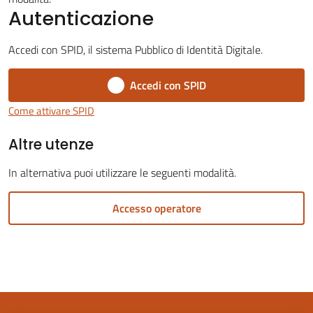
Autenticazione
Accedi con SPID, il sistema Pubblico di Identità Digitale.
Accedi con SPID
Servizi
on-
Come attivare SPID
line
Altre utenze
Tutti
In alternativa puoi utilizzare le seguenti modalità.
gli
argomenti
Accesso operatore
Seguici
su