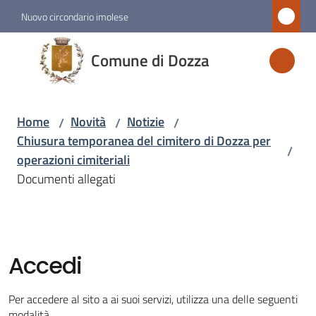
Vai al contenuto
Vai alla navigazione
Vai al footer
Nuovo circondario imolese
Comune
Comune di Dozza
di
Dozza
Home
Novità
Notizie
/
/
/
Chiusura temporanea del cimitero di Dozza per
/
Amministrazione
operazioni cimiteriali
Documenti allegati
Novità
Menu selezionato
Servizi
Accedi
Vivere
Per accedere al sito a ai suoi servizi, utilizza una delle seguenti
Dozza
modalità.