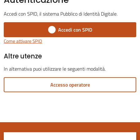
Accedi con SPID, il sistema Pubblico di Identità Digitale.
Accedi con SPID
Servizi
Come attivare SPID
on-
Altre utenze
line
In alternativa puoi utilizzare le seguenti modalità.
Tutti
gli
Accesso operatore
argomenti
Seguici
su