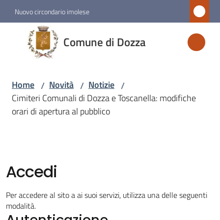
Vai al contenuto
Vai alla navigazione
Vai al footer
Nuovo circondario imolese
Comune
Comune di Dozza
di
Dozza
Home
Novità
Notizie
/
/
/
Cimiteri Comunali di Dozza e Toscanella: modifiche
Amministrazione
orari di apertura al pubblico
Novità
Menu selezionato
Accedi
Servizi
Per accedere al sito a ai suoi servizi, utilizza una delle seguenti
Vivere
modalità.
Autenticazione
Dozza