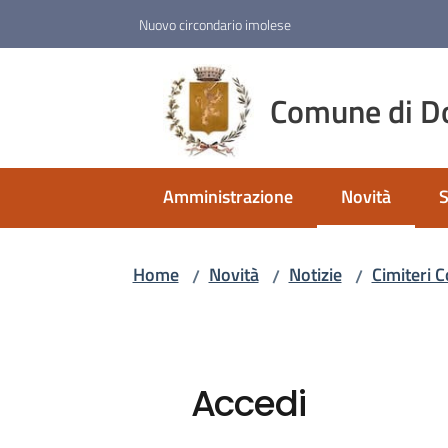
Vai al contenuto
Vai alla navigazione
Vai al footer
Nuovo circondario imolese
Comune di D
Amministrazione
Novità
S
Menu selezio
Home
Novità
Notizie
Cimiteri C
/
/
/
Accedi