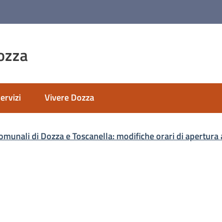
ozza
ervizi
Vivere Dozza
nato
omunali di Dozza e Toscanella: modifiche orari di apertura 