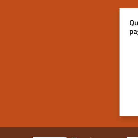
Qu
pa
Valut