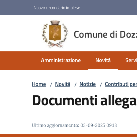
Vai al contenuto
Vai alla navigazione
Vai al footer
Nuovo circondario imolese
Comune di Doz
Amministrazione
Novità
Servi
Menu selezionato
Home
Novità
Notizie
Contributi pe
/
/
/
Documenti allega
Ultimo aggiornamento
:
03-09-2025 09:18