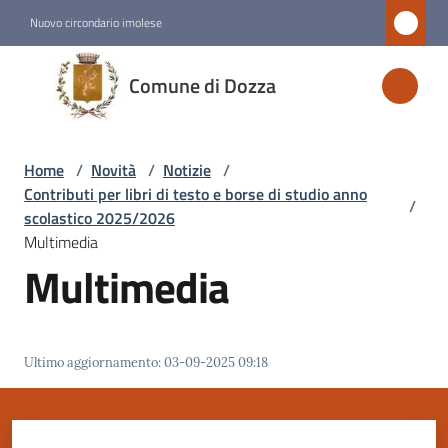
Vai al contenuto
Vai alla navigazione
Vai al footer
Nuovo circondario imolese
Comune
Comune di Dozza
di
Dozza
Home
/
Novità
/
Notizie
/
Contributi per libri di testo e borse di studio anno
/
Amministrazione
scolastico 2025/2026
Multimedia
Multimedia
Novità
Menu selezionato
Servizi
Ultimo aggiornamento
:
03-09-2025 09:18
Vivere
Dozza