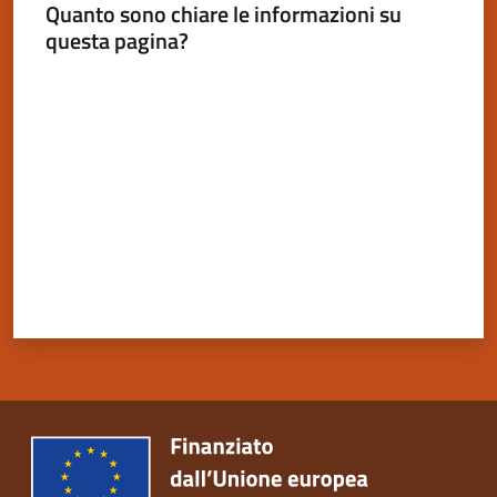
Quanto sono chiare le informazioni su
questa pagina?
Valuta da 1 a 5 stelle
Servizi
on-
line
Tutti
gli
argomenti
Seguici
su