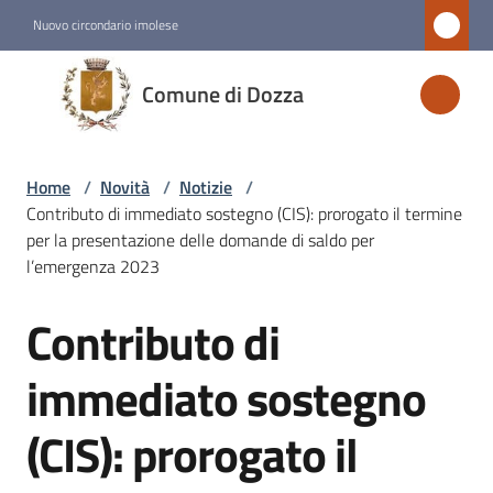
Vai al contenuto
Vai alla navigazione
Vai al footer
Nuovo circondario imolese
Comune
Comune di Dozza
di
Dozza
Home
/
Novità
/
Notizie
/
Contributo di immediato sostegno (CIS): prorogato il termine
Amministrazione
per la presentazione delle domande di saldo per
l’emergenza 2023
Novità
Contributo di
Menu selezionato
Salta al contenuto
immediato sostegno
Servizi
(CIS): prorogato il
Vivere
Dozza