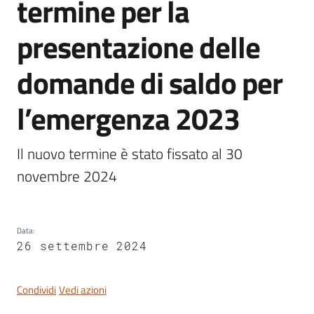
termine per la
presentazione delle
domande di saldo per
Servizi
on-
l’emergenza 2023
line
Tutti
Il nuovo termine è stato fissato al 30 
gli
novembre 2024
argomenti
Data
:
Seguici
26 settembre 2024
su
Condividi
Vedi azioni