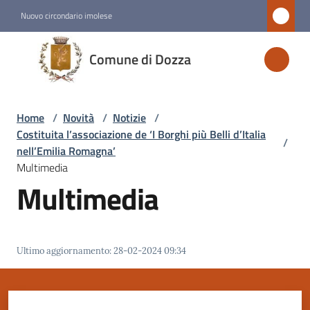
Vai al contenuto
Vai alla navigazione
Vai al footer
Nuovo circondario imolese
Comune
Comune di Dozza
di
Dozza
Home
/
Novità
/
Notizie
/
Costituita l’associazione de ‘I Borghi più Belli d’Italia
/
Amministrazione
nell’Emilia Romagna’
Multimedia
Multimedia
Novità
Menu selezionato
Servizi
Ultimo aggiornamento
:
28-02-2024 09:34
Vivere
Dozza