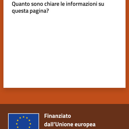
Quanto sono chiare le informazioni su
questa pagina?
Valuta da 1 a 5 stelle
Servizi
on-
line
Tutti
gli
argomenti
Seguici
su