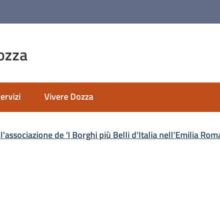
ozza
ervizi
Vivere Dozza
nato
 l’associazione de ‘I Borghi più Belli d’Italia nell’Emilia Ro