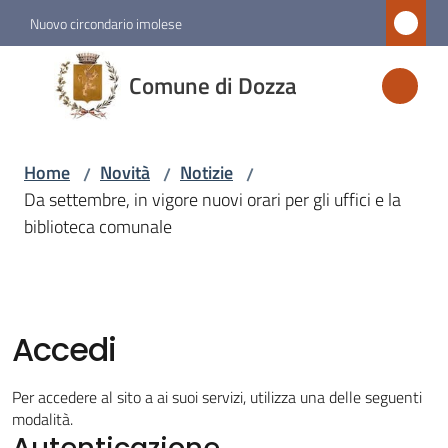
Vai al contenuto
Vai alla navigazione
Vai al footer
Nuovo circondario imolese
Comune
Comune di Dozza
di
Dozza
Home
Novità
Notizie
/
/
/
Da settembre, in vigore nuovi orari per gli uffici e la
Amministrazione
biblioteca comunale
Novità
Menu selezionato
Accedi
Servizi
Per accedere al sito a ai suoi servizi, utilizza una delle seguenti
Vivere
modalità.
Autenticazione
Dozza