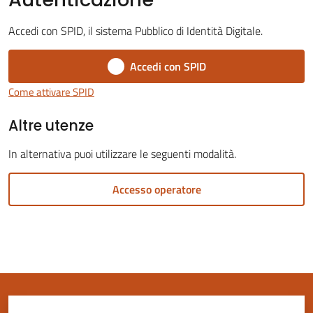
Accedi con SPID, il sistema Pubblico di Identità Digitale.
Accedi con SPID
Servizi
Come attivare SPID
on-
Altre utenze
line
In alternativa puoi utilizzare le seguenti modalità.
Tutti
gli
Accesso operatore
argomenti
Seguici
su