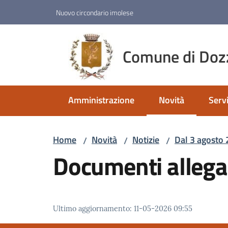
Vai al contenuto
Vai alla navigazione
Vai al footer
Nuovo circondario imolese
Comune di Doz
Amministrazione
Novità
Servi
Menu selezionato
Home
Novità
Notizie
Dal 3 agosto 
/
/
/
Documenti allega
Ultimo aggiornamento
:
11-05-2026 09:55