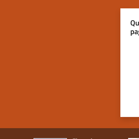
Qu
pa
Valut