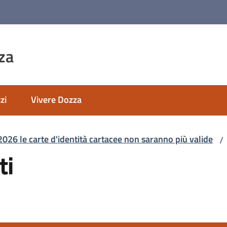
za
zi
Vivere Dozza
2026 le carte d'identità cartacee non saranno più valide
/
ti