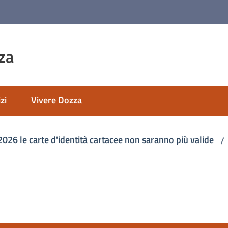
za
zi
Vivere Dozza
2026 le carte d'identità cartacee non saranno più valide
/