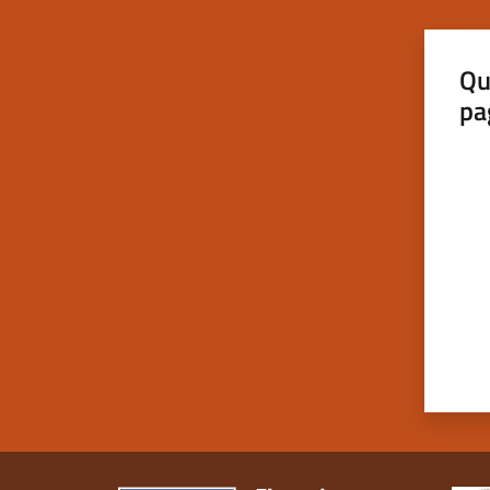
Qu
pa
Valut