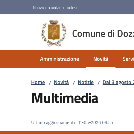
Vai al contenuto
Vai alla navigazione
Vai al footer
Nuovo circondario imolese
Comune di Doz
Amministrazione
Novità
Servi
Menu selezionato
Home
Novità
Notizie
Dal 3 agosto 
/
/
/
Multimedia
Ultimo aggiornamento
:
11-05-2026 09:55