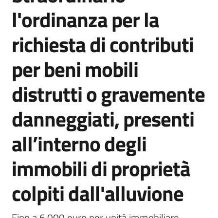
l'ordinanza per la
richiesta di contributi
Servizi
per beni mobili
on-
line
distrutti o gravemente
Tutti
danneggiati, presenti
gli
argomenti
all’interno degli
immobili di proprietà
Seguici
su
colpiti dall'alluvione
Fino a 6.000 euro per unità immobiliare. 