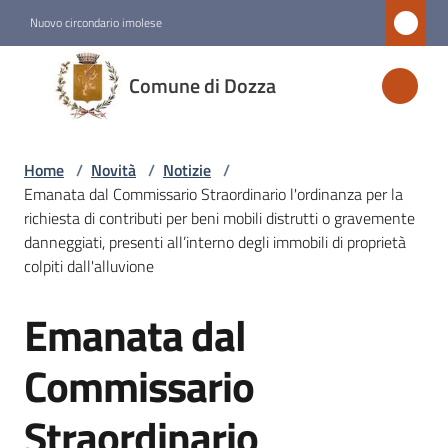
Vai al contenuto
Vai alla navigazione
Vai al footer
Nuovo circondario imolese
Comune
Comune di Dozza
di
Dozza
Home
/
Novità
/
Notizie
/
Emanata dal Commissario Straordinario l'ordinanza per la
Amministrazione
richiesta di contributi per beni mobili distrutti o gravemente
danneggiati, presenti all’interno degli immobili di proprietà
colpiti dall'alluvione
Novità
Menu selezionato
Emanata dal
Salta al contenuto
Servizi
Commissario
Vivere
Straordinario
Dozza