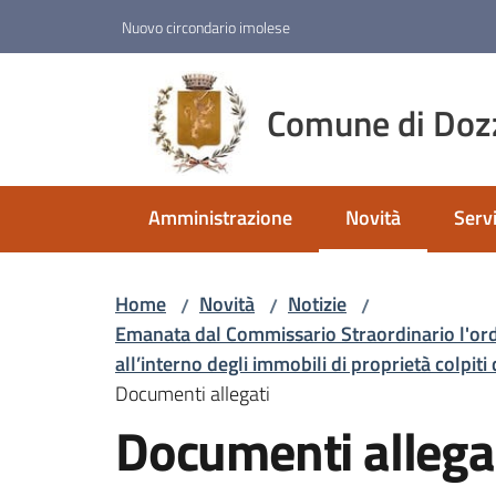
Vai al contenuto
Vai alla navigazione
Vai al footer
Nuovo circondario imolese
Comune di Doz
Amministrazione
Novità
Servi
Menu selezionato
Home
Novità
Notizie
/
/
/
Emanata dal Commissario Straordinario l'ordin
all’interno degli immobili di proprietà colpiti 
Documenti allegati
Documenti allega