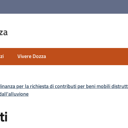
za
zi
Vivere Dozza
anza per la richiesta di contributi per beni mobili distrut
dall'alluvione
ti