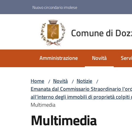
Vai al contenuto
Vai alla navigazione
Vai al footer
Nuovo circondario imolese
Comune di Doz
Amministrazione
Novità
Servi
Menu selezionato
Home
Novità
Notizie
/
/
/
Emanata dal Commissario Straordinario l'ordin
all’interno degli immobili di proprietà colpiti 
Multimedia
Multimedia