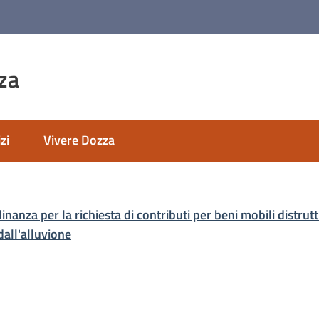
za
zi
Vivere Dozza
anza per la richiesta di contributi per beni mobili distrut
dall'alluvione