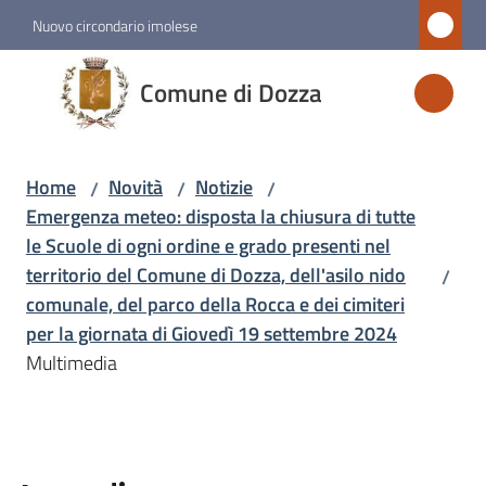
Vai al contenuto
Vai alla navigazione
Vai al footer
Nuovo circondario imolese
Comune
Comune di Dozza
di
Dozza
Home
Novità
Notizie
/
/
/
Emergenza meteo: disposta la chiusura di tutte
Amministrazione
le Scuole di ogni ordine e grado presenti nel
territorio del Comune di Dozza, dell'asilo nido
/
Novità
comunale, del parco della Rocca e dei cimiteri
Menu selezionato
per la giornata di Giovedì 19 settembre 2024
Multimedia
Servizi
Vivere
Dozza