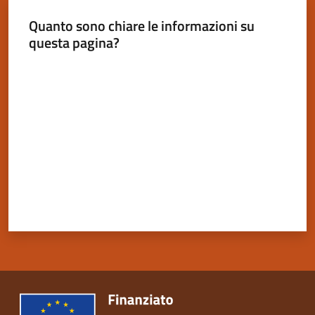
Quanto sono chiare le informazioni su
questa pagina?
Valuta da 1 a 5 stelle
Servizi
on-
line
Tutti
gli
argomenti
Seguici
su