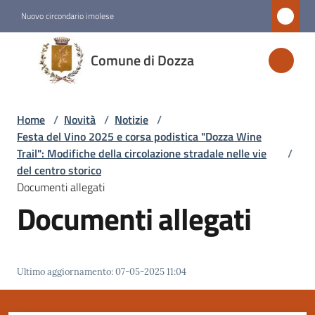
Vai al contenuto
Vai alla navigazione
Vai al footer
Nuovo circondario imolese
Comune
Comune di Dozza
di
Dozza
Home
/
Novità
/
Notizie
/
Festa del Vino 2025 e corsa podistica "Dozza Wine
Amministrazione
Trail": Modifiche della circolazione stradale nelle vie
/
del centro storico
Documenti allegati
Novità
Documenti allegati
Menu selezionato
Servizi
Ultimo aggiornamento
:
07-05-2025 11:04
Vivere
Dozza