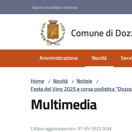
Vai al contenuto
Vai alla navigazione
Vai al footer
Nuovo circondario imolese
Comune di Doz
Amministrazione
Novità
Servi
Menu selezionato
Home
Novità
Notizie
/
/
/
Festa del Vino 2025 e corsa podistica "Dozza W
Multimedia
Ultimo aggiornamento
:
07-05-2025 11:04