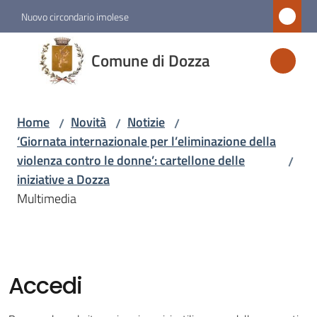
Vai al contenuto
Vai alla navigazione
Vai al footer
Nuovo circondario imolese
Comune
Comune di Dozza
di
Dozza
Home
Novità
Notizie
/
/
/
‘Giornata internazionale per l’eliminazione della
Amministrazione
violenza contro le donne’: cartellone delle
/
iniziative a Dozza
Novità
Multimedia
Menu selezionato
Servizi
Accedi
Vivere
Dozza