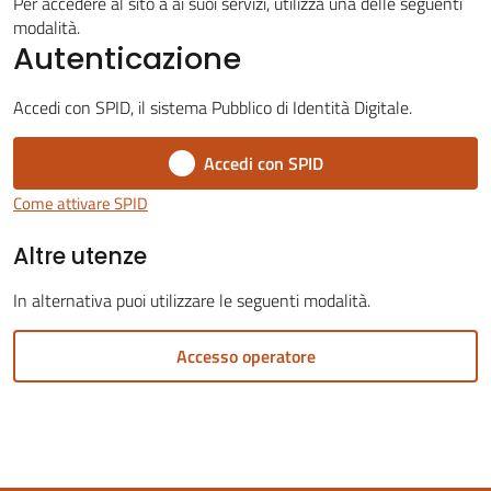
Per accedere al sito a ai suoi servizi, utilizza una delle seguenti
modalità.
Autenticazione
Accedi con SPID, il sistema Pubblico di Identità Digitale.
Servizi
Accedi con SPID
on-
line
Come attivare SPID
Altre utenze
Tutti
gli
In alternativa puoi utilizzare le seguenti modalità.
argomenti
Accesso operatore
Seguici
su