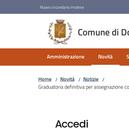
Vai al contenuto
Vai alla navigazione
Vai al footer
Nuovo circondario imolese
Comune di D
Amministrazione
Novità
S
Menu selezio
Home
Novità
Notizie
/
/
/
Graduatoria definitiva per assegnazione con
Accedi