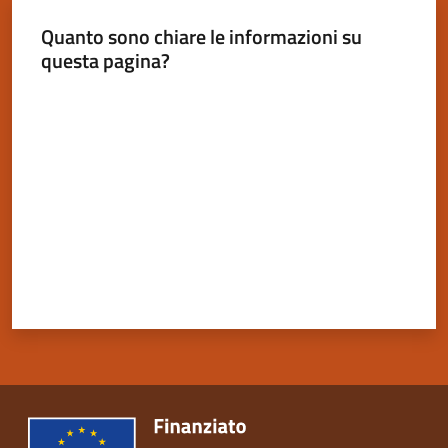
Quanto sono chiare le informazioni su
questa pagina?
Valuta da 1 a 5 stelle
Servizi
on-
line
Tutti
gli
argomenti
Seguici
su