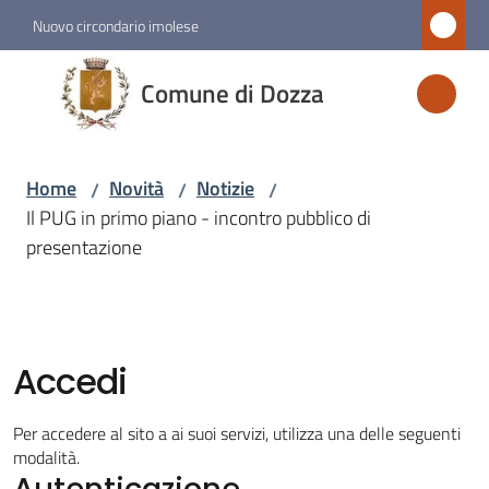
Vai al contenuto
Vai alla navigazione
Vai al footer
Nuovo circondario imolese
Comune
Comune di Dozza
di
Dozza
Home
Novità
Notizie
/
/
/
Il PUG in primo piano - incontro pubblico di
Amministrazione
presentazione
Novità
Menu selezionato
Accedi
Servizi
Per accedere al sito a ai suoi servizi, utilizza una delle seguenti
Vivere
modalità.
Autenticazione
Dozza