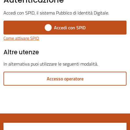
Accedi con SPID, il sistema Pubblico di Identità Digitale.
Accedi con SPID
Servizi
Come attivare SPID
on-
Altre utenze
line
In alternativa puoi utilizzare le seguenti modalità.
Tutti
gli
Accesso operatore
argomenti
Seguici
su