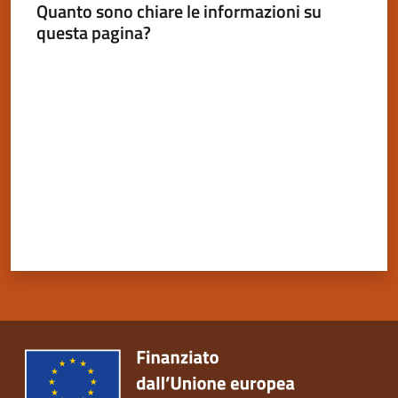
Quanto sono chiare le informazioni su
questa pagina?
Valuta da 1 a 5 stelle
Servizi
on-
line
Tutti
gli
argomenti
Seguici
su