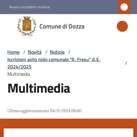
Vai al contenuto
Vai alla navigazione
Vai al footer
Nuovo circondario imolese
Comune
Comune di Dozza
di
Dozza
Home
/
Novità
/
Notizie
/
Iscrizioni asilo nido comunale "A. Fresu" A.E.
/
Amministrazione
2024/2025
Multimedia
Multimedia
Novità
Menu selezionato
Servizi
Ultimo aggiornamento
:
04-11-2024 08:40
Vivere
Dozza