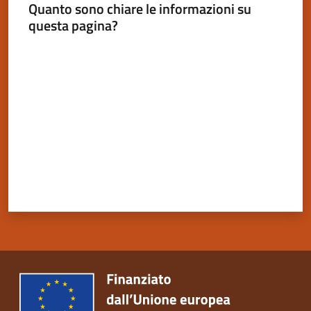
Quanto sono chiare le informazioni su
questa pagina?
Valuta da 1 a 5 stelle
Servizi
on-
line
Tutti
gli
argomenti
Seguici
su