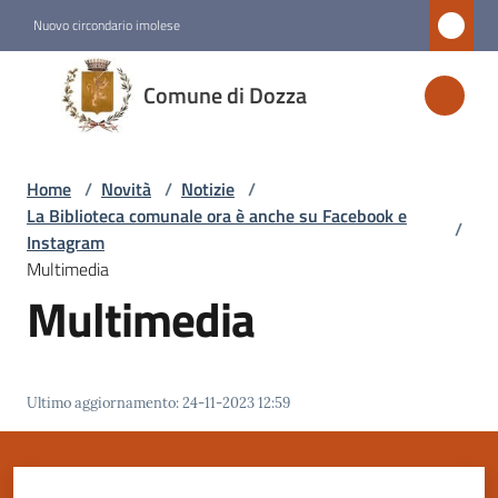
Vai al contenuto
Vai alla navigazione
Vai al footer
Nuovo circondario imolese
Comune
Comune di Dozza
di
Dozza
Home
/
Novità
/
Notizie
/
La Biblioteca comunale ora è anche su Facebook e
/
Amministrazione
Instagram
Multimedia
Multimedia
Novità
Menu selezionato
Servizi
Ultimo aggiornamento
:
24-11-2023 12:59
Vivere
Dozza