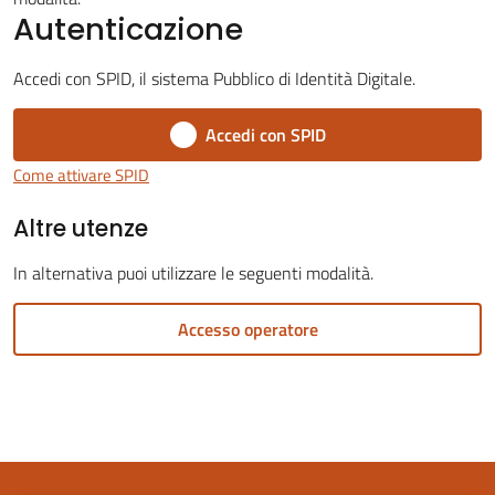
Autenticazione
Accedi con SPID, il sistema Pubblico di Identità Digitale.
Accedi con SPID
Servizi
on-
Come attivare SPID
line
Altre utenze
Tutti
In alternativa puoi utilizzare le seguenti modalità.
gli
argomenti
Accesso operatore
Seguici
su