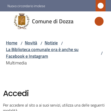
Vai al contenuto
Vai alla navigazione
Vai al footer
Nuovo circondario imolese
Comune
Comune di Dozza
di
Dozza
Home
Novità
Notizie
/
/
/
La Biblioteca comunale ora è anche su
/
Amministrazione
Facebook e Instagram
Multimedia
Novità
Menu selezionato
Servizi
Accedi
Vivere
Per accedere al sito a ai suoi servizi, utilizza una delle seguenti
Dozza
modalità.