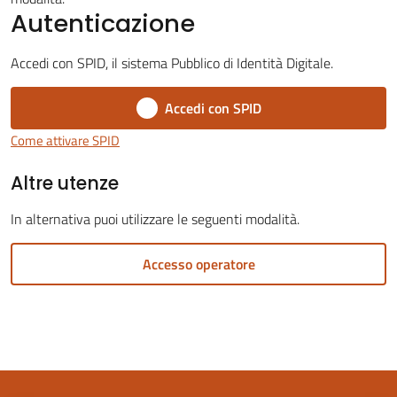
Autenticazione
Accedi con SPID, il sistema Pubblico di Identità Digitale.
Accedi con SPID
Servizi
on-
Come attivare SPID
line
Altre utenze
Tutti
In alternativa puoi utilizzare le seguenti modalità.
gli
argomenti
Accesso operatore
Seguici
su