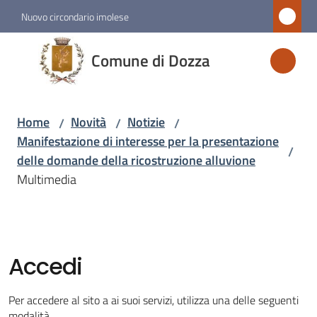
Vai al contenuto
Vai alla navigazione
Vai al footer
Nuovo circondario imolese
Comune
Comune di Dozza
di
Dozza
Home
Novità
Notizie
/
/
/
Manifestazione di interesse per la presentazione
/
Amministrazione
delle domande della ricostruzione alluvione
Multimedia
Novità
Menu selezionato
Servizi
Accedi
Vivere
Per accedere al sito a ai suoi servizi, utilizza una delle seguenti
Dozza
modalità.