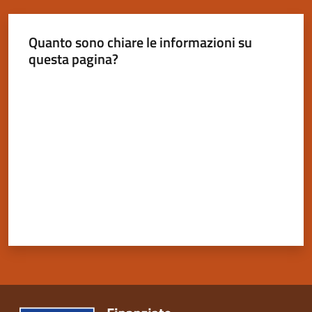
Quanto sono chiare le informazioni su
questa pagina?
Servizi
Valuta da 1 a 5 stelle
on-
line
Tutti
gli
argomenti
Seguici
su