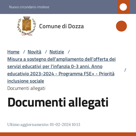
Vai al contenuto
Vai alla navigazione
Vai al footer
Nuovo circondario imolese
Comune
Comune di Dozza
di
Dozza
Home
/
Novità
/
Notizie
/
Misura a sostegno dell'ampliamento dell'offerta dei
Amministrazione
servizi educativi per l'infanzia 0-3 anni. Anno
/
educativio 2023-2024 - Programma FSE+ - Priorità
inclusione sociale
Novità
Documenti allegati
Menu selezionato
Documenti allegati
Servizi
Vivere
Ultimo aggiornamento
:
01-02-2024 10:13
Dozza