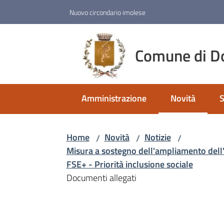
Vai al contenuto
Vai alla navigazione
Vai al footer
Nuovo circondario imolese
Comune di D
Amministrazione
Novità
S
Menu selezio
Home
Novità
Notizie
/
/
/
Misura a sostegno dell'ampliamento dell'
FSE+ - Priorità inclusione sociale
Documenti allegati