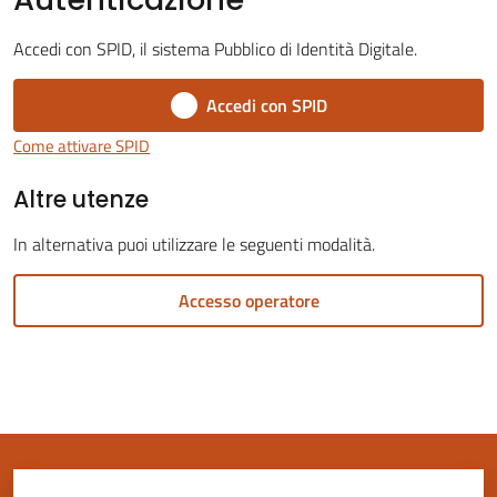
Accedi con SPID, il sistema Pubblico di Identità Digitale.
Accedi con SPID
Servizi
Come attivare SPID
on-
Altre utenze
line
In alternativa puoi utilizzare le seguenti modalità.
Tutti
gli
Accesso operatore
argomenti
Seguici
su