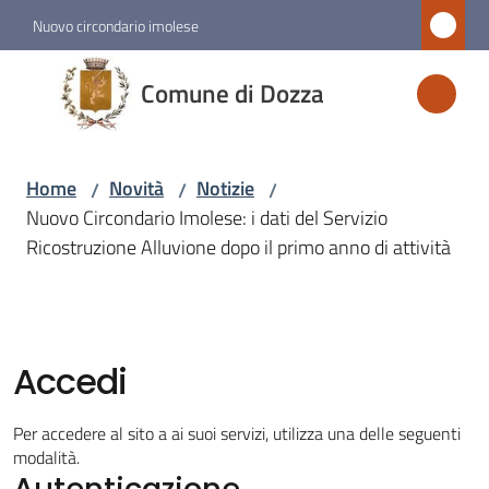
Vai al contenuto
Vai alla navigazione
Vai al footer
Nuovo circondario imolese
Comune
Comune di Dozza
di
Dozza
Home
Novità
Notizie
/
/
/
Nuovo Circondario Imolese: i dati del Servizio
Amministrazione
Ricostruzione Alluvione dopo il primo anno di attività
Novità
Menu selezionato
Accedi
Servizi
Per accedere al sito a ai suoi servizi, utilizza una delle seguenti
Vivere
modalità.
Autenticazione
Dozza