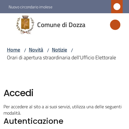
Vai al contenuto
Vai alla navigazione
Vai al footer
Nuovo circondario imolese
Comune
Comune di Dozza
di
Dozza
Home
Novità
Notizie
/
/
/
Orari di apertura straordinaria dell'Ufficio Elettorale
Amministrazione
Novità
Menu selezionato
Accedi
Servizi
Per accedere al sito a ai suoi servizi, utilizza una delle seguenti
modalità.
Autenticazione
Vivere
Dozza