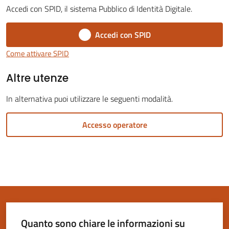
Accedi con SPID, il sistema Pubblico di Identità Digitale.
Accedi con SPID
Come attivare SPID
Servizi
Altre utenze
on-
line
In alternativa puoi utilizzare le seguenti modalità.
Tutti
Accesso operatore
gli
argomenti
Seguici
su
Quanto sono chiare le informazioni su