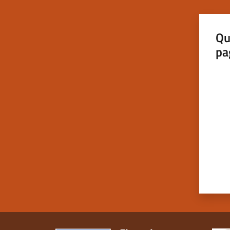
Qu
pa
Valut