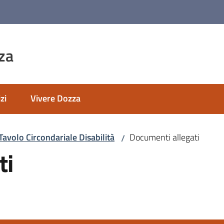
za
zi
Vivere Dozza
Tavolo Circondariale Disabilità
Documenti allegati
/
ti