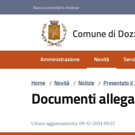
Vai al contenuto
Vai alla navigazione
Vai al footer
Nuovo circondario imolese
Comune di Doz
Amministrazione
Novità
Servi
Menu selezionato
Home
Novità
Notizie
Presentato il 
/
/
/
Documenti allega
Ultimo aggiornamento
:
09-12-2024 09:22