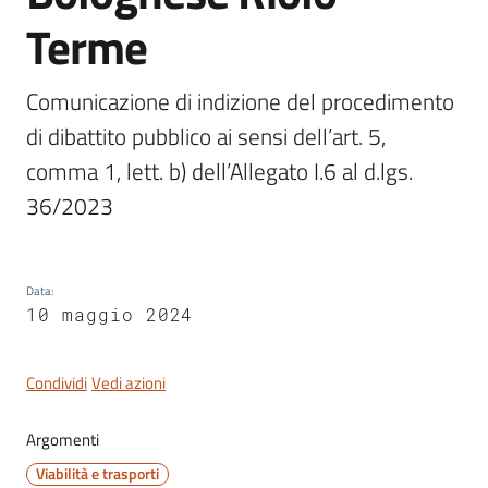
Terme
Comunicazione di indizione del procedimento 
Servizi
di dibattito pubblico ai sensi dell’art. 5, 
on-
line
comma 1, lett. b) dell’Allegato I.6 al d.lgs. 
36/2023
Tutti
gli
argomenti
Data
:
10 maggio 2024
Seguici
Condividi
Vedi azioni
su
Argomenti
Viabilità e trasporti