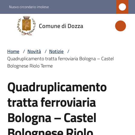
Vai al contenuto
Vai alla navigazione
Vai al footer
Nuovo circondario imolese
Comune
Comune di Dozza
di
Dozza
Home
/
Novità
/
Notizie
/
Quadruplicamento tratta ferroviaria Bologna – Castel
Amministrazione
Bolognese Riolo Terme
Quadruplicamento
Novità
Salta al contenuto
Menu selezionato
tratta ferroviaria
Servizi
Bologna – Castel
Vivere
Bolognese Riolo
Dozza