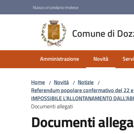
Vai al contenuto
Vai alla navigazione
Vai al footer
Nuovo circondario imolese
Comune di Doz
Amministrazione
Novità
Servi
Menu selezionato
Home
Novità
Notizie
/
/
/
Referendum popolare confermativo del 22
IMPOSSIBILE L’ALLONTANAMENTO DALL’AB
Documenti allegati
Documenti allega