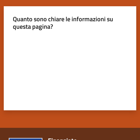
Quanto sono chiare le informazioni su
questa pagina?
Servizi
Valuta da 1 a 5 stelle
on-
line
Tutti
gli
argomenti
Seguici
su