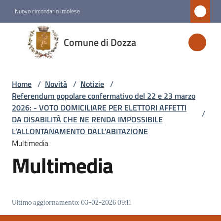
Vai al contenuto
Vai alla navigazione
Vai al footer
Nuovo circondario imolese
Comune
Comune di Dozza
di
Dozza
Home
/
Novità
/
Notizie
/
Referendum popolare confermativo del 22 e 23 marzo
Amministrazione
2026: - VOTO DOMICILIARE PER ELETTORI AFFETTI
/
DA DISABILITÀ CHE NE RENDA IMPOSSIBILE
L’ALLONTANAMENTO DALL’ABITAZIONE
Novità
Multimedia
Menu selezionato
Multimedia
Servizi
Vivere
Ultimo aggiornamento
:
03-02-2026 09:11
Dozza